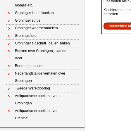
u bestellen als n
mopjes etc.
Klik hieronder o
Groninger kinderboeken
bestellen.
Groninger strips
Aanmelden al
Groninger woordenboeken
Gronings leren
Groninger tijdschrift Toal en Taiken
Boeken over Groningen, stad en
land
Boerderijenboeken
Nederlandstalige verhalen over
Groningen
Tweede Wereldoorlog
Antiquarische boeken over
Groningen
Antiquarische boeken over
Drenthe